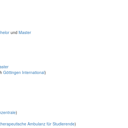
helor
und
Master
aster
ch
Göttingen International
)
nzentrale
)
therapeutische Ambulanz für Studierende
)