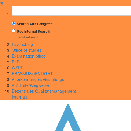
✖
Suchbegriff
Search with Google™
Use Internal Search
(limited result quality)
Psychoblog
Office of studies
Examination office
PhD
WSPP
ERASMUS+/ENLIGHT
Anerkennungen/Einstufungen
A-Z-Liste/Wegweiser
Dezentrales Qualitätsmanagement
Internals