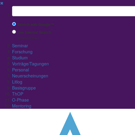
✖
Suchbegriff
Search with Google™
Use Internal Search
(limited result quality)
Seminar
Forschung
Studium
Vorträge/Tagungen
Personal
Neuerscheinungen
Litlog
Basisgruppe
ThOP
O-Phase
Mentoring