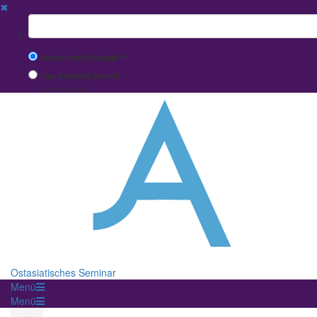
✖
Suchbegriff
Search with Google™
Use Internal Search
(limited result quality)
Ostasiatisches Seminar
Menü
Menü