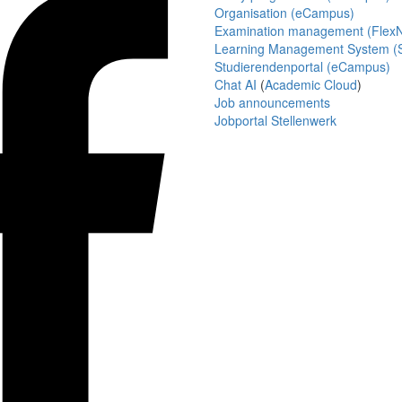
Organisation (eCampus)
Examination management (Flex
Learning Management System (S
Studierendenportal (eCampus)
Chat AI
(
Academic Cloud
)
Job announcements
Jobportal Stellenwerk