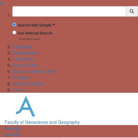
✖
Suchbegriff
Search with Google™
Use Internal Search
(limited result quality)
Programs
Departments
Institutions
Dean's Office
Dean of Studies Office
Museum
Geo-Colloquium
Venue
Faculty of Geoscience and Geography
Menü
Menü