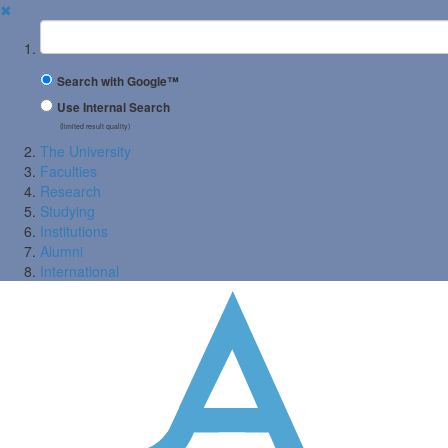
✖
Suchbegriff
Search with Google™
Use Internal Search
(limited result quality)
The University
Faculties
Research
Studying
Institutions
Alumni
International