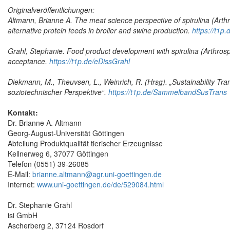
Originalveröffentlichungen:
Altmann, Brianne A. The meat science perspective of spirulina (Arthro
alternative protein feeds in broiler and swine production.
https://t1p
Grahl, Stephanie. Food product development with spirulina (Arthrosp
acceptance.
https://t1p.de/eDissGrahl
Diekmann, M., Theuvsen, L., Weinrich, R. (Hrsg). „Sustainability Tran
soziotechnischer Perspektive“.
https://t1p.de/SammelbandSusTrans
Kontakt:
Dr. Brianne A. Altmann
Georg-August-Universität Göttingen
Abteilung Produktqualität tierischer Erzeugnisse
Kellnerweg 6, 37077 Göttingen
Telefon (0551) 39-26085
E-Mail:
brianne.altmann@agr.uni-goettingen.de
Internet:
www.uni-goettingen.de/de/529084.html
Dr. Stephanie Grahl
isi GmbH
Ascherberg 2, 37124 Rosdorf