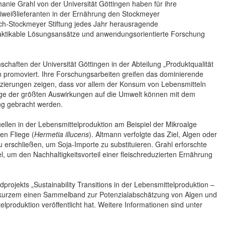
anie Grahl von der Universität Göttingen haben für ihre
 Eiweißlieferanten in der Ernährung den Stockmeyer
rich-Stockmeyer Stiftung jedes Jahr herausragende
praktikable Lösungsansätze und anwendungsorientierte Forschung
chaften der Universität Göttingen in der Abteilung „Produktqualität
ein promoviert. Ihre Forschungsarbeiten greifen das dominierende
nzierungen zeigen, dass vor allem der Konsum von Lebensmitteln
nige der größten Auswirkungen auf die Umwelt können mit dem
ung gebracht werden.
ellen in der Lebensmittelproduktion am Beispiel der Mikroalge
en Fliege (
Hermetia illucens
). Altmann verfolgte das Ziel, Algen oder
erschließen, um Soja-Importe zu substituieren. Grahl erforschte
el, um den Nachhaltigkeitsvorteil einer fleischreduzierten Ernährung
rojekts „Sustainability Transitions in der Lebensmittelproduktion –
vor kurzem einen Sammelband zur Potenzialabschätzung von Algen und
produktion veröffentlicht hat. Weitere Informationen sind unter