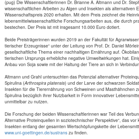
(pug) Die Wissenschaftlerinnen Dr. Brianne A. Altmann und Dr. Steph
wissenschaftlichen Arbeiten zu Algen und Insekten als alternativen
Wissenschaftspreis 2020 erhalten. Mit dem Preis zeichnet die Hein
lebensmittelwissenschaftliche Forschungsarbeiten aus, die durch 
bestechen. Der Preis ist mit insgesamt 10.000 Euro dotiert.
Beide Preisträgerinnen wurden 2019 an der Fakultät für Agrarwissens
tierischer Erzeugnisse“ unter der Leitung von Prof. Dr. Daniel Mörl
gesellschaftliche Thema einer nachhaltigen Ernährung auf. Ökobila
tierischen Ursprungs erhebliche negative Umweltwirkungen hat. Ei
Anbau von Soja sowie mit der Haltung der Tiere an sich in Verbind
Altmann und Grahl untersuchten das Potenzial alternativer Proteinqu
Spirulina (
Arthrospira platensis
) und der Larve der schwarzen Soldat
Insekten für die Tierernährung von Schweinen und Masthähnchen zu 
Spirulina bezüglich ihrer Nutzbarkeit in Form innovativer Lebensmitt
unmittelbar zu nutzen.
Die Forschung der beiden Wissenschaftlerinnen war Teil des Verbundp
Alternative Proteinquellen in soziotechnischer Perspektive“, das 
Insekten entlang der gesamten Wertschöpfungskette der Lebensmittel
www.uni-goettingen.de/sustrans
zu finden.