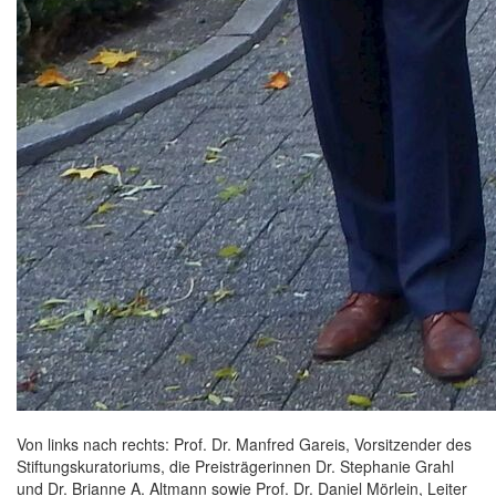
Von links nach rechts: Prof. Dr. Manfred Gareis, Vorsitzender des
Stiftungskuratoriums, die Preisträgerinnen Dr. Stephanie Grahl
und Dr. Brianne A. Altmann sowie Prof. Dr. Daniel Mörlein, Leiter