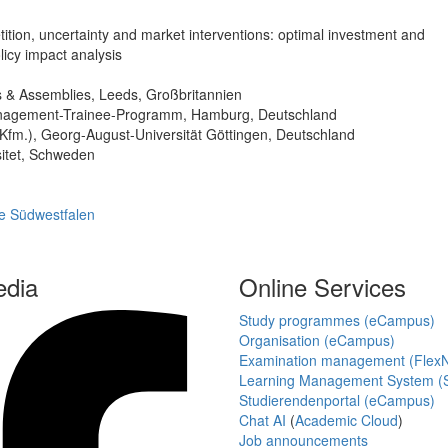
ion, uncertainty and market interventions: optimal investment and
icy impact analysis
s & Assemblies, Leeds, Großbritannien
Management-Trainee-Programm, Hamburg, Deutschland
.-Kfm.), Georg-August-Universität Göttingen, Deutschland
sitet, Schweden
e Südwestfalen
edia
Online Services
Study programmes (eCampus)
Organisation (eCampus)
Examination management (Flex
Learning Management System (S
Studierendenportal (eCampus)
Chat AI
(
Academic Cloud
)
Job announcements