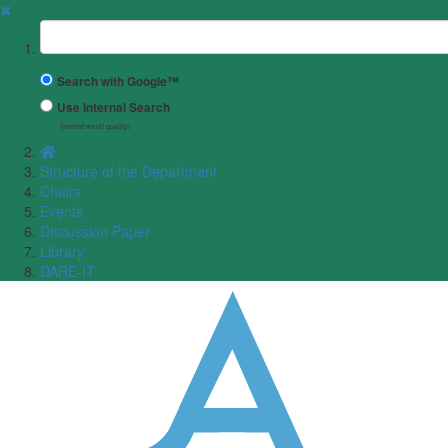
✖
Suchbegriff
Search with Google™
Use Internal Search
(limited result quality)
Structure of the Department
Chairs
Events
Discussion Paper
Library
DARE-IT