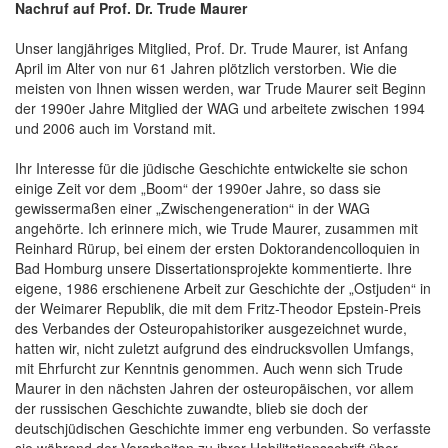
Nachruf auf Prof. Dr. Trude Maurer
Unser langjähriges Mitglied, Prof. Dr. Trude Maurer, ist Anfang
April im Alter von nur 61 Jahren plötzlich verstorben. Wie die
meisten von Ihnen wissen werden, war Trude Maurer seit Beginn
der 1990er Jahre Mitglied der WAG und arbeitete zwischen 1994
und 2006 auch im Vorstand mit.
Ihr Interesse für die jüdische Geschichte entwickelte sie schon
einige Zeit vor dem „Boom“ der 1990er Jahre, so dass sie
gewissermaßen einer „Zwischengeneration“ in der WAG
angehörte. Ich erinnere mich, wie Trude Maurer, zusammen mit
Reinhard Rürup, bei einem der ersten Doktorandencolloquien in
Bad Homburg unsere Dissertationsprojekte kommentierte. Ihre
eigene, 1986 erschienene Arbeit zur Geschichte der „Ostjuden“ in
der Weimarer Republik, die mit dem Fritz-Theodor Epstein-Preis
des Verbandes der Osteuropahistoriker ausgezeichnet wurde,
hatten wir, nicht zuletzt aufgrund des eindrucksvollen Umfangs,
mit Ehrfurcht zur Kenntnis genommen. Auch wenn sich Trude
Maurer in den nächsten Jahren der osteuropäischen, vor allem
der russischen Geschichte zuwandte, blieb sie doch der
deutschjüdischen Geschichte immer eng verbunden. So verfasste
sie während der Vorarbeiten zu ihrer Habilitationsschrift über