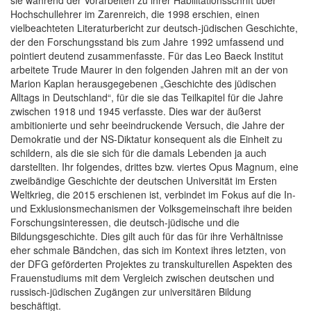
Hochschullehrer im Zarenreich, die 1998 erschien, einen
vielbeachteten Literaturbericht zur deutsch-jüdischen Geschichte,
der den Forschungsstand bis zum Jahre 1992 umfassend und
pointiert deutend zusammenfasste. Für das Leo Baeck Institut
arbeitete Trude Maurer in den folgenden Jahren mit an der von
Marion Kaplan herausgegebenen „Geschichte des jüdischen
Alltags in Deutschland“, für die sie das Teilkapitel für die Jahre
zwischen 1918 und 1945 verfasste. Dies war der äußerst
ambitionierte und sehr beeindruckende Versuch, die Jahre der
Demokratie und der NS-Diktatur konsequent als die Einheit zu
schildern, als die sie sich für die damals Lebenden ja auch
darstellten. Ihr folgendes, drittes bzw. viertes Opus Magnum, eine
zweibändige Geschichte der deutschen Universität im Ersten
Weltkrieg, die 2015 erschienen ist, verbindet im Fokus auf die In-
und Exklusionsmechanismen der Volksgemeinschaft ihre beiden
Forschungsinteressen, die deutsch-jüdische und die
Bildungsgeschichte. Dies gilt auch für das für ihre Verhältnisse
eher schmale Bändchen, das sich im Kontext ihres letzten, von
der DFG geförderten Projektes zu transkulturellen Aspekten des
Frauenstudiums mit dem Vergleich zwischen deutschen und
russisch-jüdischen Zugängen zur universitären Bildung
beschäftigt.