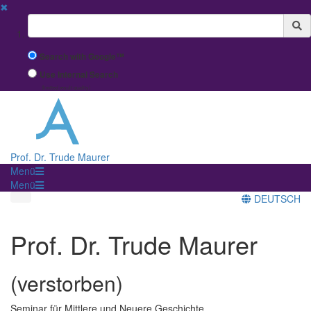
✖
Suchbegriff
Search with Google™
Use Internal Search
(limited result quality)
Prof. Dr. Trude Maurer
Menü
Menü
DEUTSCH
Prof. Dr. Trude Maurer
(verstorben)
Seminar für Mittlere und Neuere Geschichte