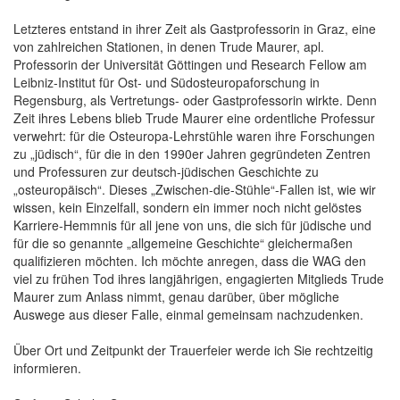
Letzteres entstand in ihrer Zeit als Gastprofessorin in Graz, eine
von zahlreichen Stationen, in denen Trude Maurer, apl.
Professorin der Universität Göttingen und Research Fellow am
Leibniz-Institut für Ost- und Südosteuropaforschung in
Regensburg, als Vertretungs- oder Gastprofessorin wirkte. Denn
Zeit ihres Lebens blieb Trude Maurer eine ordentliche Professur
verwehrt: für die Osteuropa-Lehrstühle waren ihre Forschungen
zu „jüdisch“, für die in den 1990er Jahren gegründeten Zentren
und Professuren zur deutsch-jüdischen Geschichte zu
„osteuropäisch“. Dieses „Zwischen-die-Stühle“-Fallen ist, wie wir
wissen, kein Einzelfall, sondern ein immer noch nicht gelöstes
Karriere-Hemmnis für all jene von uns, die sich für jüdische und
für die so genannte „allgemeine Geschichte“ gleichermaßen
qualifizieren möchten. Ich möchte anregen, dass die WAG den
viel zu frühen Tod ihres langjährigen, engagierten Mitglieds Trude
Maurer zum Anlass nimmt, genau darüber, über mögliche
Auswege aus dieser Falle, einmal gemeinsam nachzudenken.
Über Ort und Zeitpunkt der Trauerfeier werde ich Sie rechtzeitig
informieren.