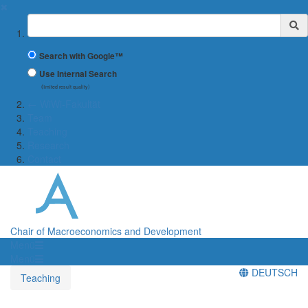
✖
Suchbegriff
Search with Google™
Use Internal Search
(limited result quality)
← WiWi-Fakultät
Team
Teaching
Research
Contact
Chair of Macroeconomics and Development
Menü
Menü
DEUTSCH
Teaching