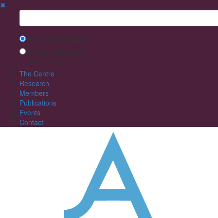
✖
Suchbegriff
Search with Google™
Use Internal Search
(limited result quality)
The Centre
Research
Members
Publications
Events
Contact