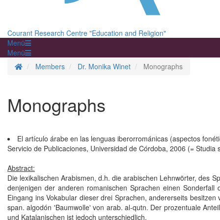
Courant Research Centre "Education and Religion"
Menü
Menü
Homepage
Members
Dr. Monika Winet
Monographs
Monographs
El artículo árabe en las lenguas iberorrománicas (aspectos fonéti
Servicio de Publicaciones, Universidad de Córdoba, 2006 (= Studia s
Abstract:
Die lexikalischen Arabismen, d.h. die arabischen Lehnwörter, des Sp
denjenigen der anderen romanischen Sprachen einen Sonderfall d
Eingang ins Vokabular dieser drei Sprachen, andererseits besitzen v
span. algodón 'Baumwolle' von arab. al-qutn. Der prozentuale Ante
und Katalanischen ist jedoch unterschiedlich.