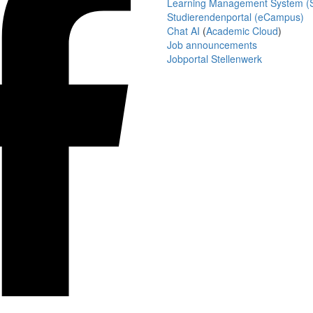
Learning Management System (S
Studierendenportal (eCampus)
Chat AI
(
Academic Cloud
)
Job announcements
Jobportal Stellenwerk