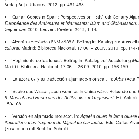
Verlag Anja Urbanek, 2012; pp. 461-468.
"Qur'ān Copies in Spain: Perspectives on 15th/16th Century Alja
Européenne des Arabisants et Islamisants: Islam and Globalisation:
September 2010. Leuven: Peeters, 2013, 1-14.
“Alcorán abreviado (BNM 4938)". Beitrag im Katalog zur Ausstel
cultural
. Madrid: Biblioteca Nacional, 17.06. – 26.09. 2010, pp. 144-
“Regimiento de las lunas”. Beitrag im Katalog zur Ausstellung
Mem
Madrid: Biblioteca Nacional, 17.06. – 26.09. 2010, pp. 156-159.
"La azora 67 y su traducción aljamiado-morisca". In:
Arba
(Acta R
"Suche das Wissen, auch wenn es in China wäre. Reisende und Rei
9: Mensch und Raum von der Antike bis zur Gegenwart
. Ed. Antoni
150-168.
"Versión en aljamiado morisco". In:
Aquel a quien la fama quiere 
illustrations d'un fragment de Miguel de Cervantes
. Eds. Carlos Alv
(zusammen mit Beatrice Schmid)