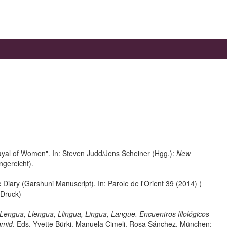
rayal of Women". In: Steven Judd/Jens Scheiner (Hgg.):
New
ingereicht).
iary (Garshuni Manuscript). In: Parole de l'Orient 39 (2014) (=
 Druck)
Lengua, Llengua, Llingua, Lingua, Langue. Encuentros filológicos
hmid
. Eds. Yvette Bürki, Manuela Cimeli, Rosa Sánchez. München: