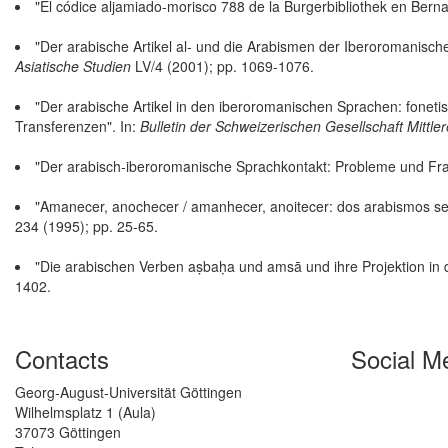
"El códice aljamiado-morisco 788 de la Burgerbibliothek en Berna
"Der arabische Artikel al- und die Arabismen der Iberoromanische
Asiatische Studien
LV/4 (2001); pp. 1069-1076.
"Der arabische Artikel in den iberoromanischen Sprachen: foneti
Transferenzen". In:
Bulletin der Schweizerischen Gesellschaft Mittle
"Der arabisch-iberoromanische Sprachkontakt: Probleme und Fra
"Amanecer, anochecer / amanhecer, anoitecer: dos arabismos sem
234 (1995); pp. 25-65.
"Die arabischen Verben aṣbaḥa und amsā und ihre Projektion in d
1402.
Contacts
Social M
Georg-August-Universität Göttingen
Wilhelmsplatz 1 (Aula)
37073 Göttingen