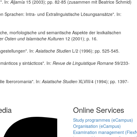
". In:
Aljamía
15 (2003); pp. 82-85 (zusammen mit Beatrice Schmid)
n Sprachen: Intra- und Extralinguistische Lösungsansätze". In:
sche, morfologische und semantische Aspekte der lexikalischen
rer Osten und Islamische Kulturen
12 (2001); p. 16.
gestellungen". In:
Asiatische Studien
L/2 (1996); pp. 525-545.
ánticos y sintácticos". In:
Revue de Linguistique Romane
59/233-
ie Iberoromania". In:
Asiatische Studien
XLVIII/4 (1994); pp. 1397-
edia
Online Services
Study programmes (eCampus)
Organisation (eCampus)
Examination management (Flex