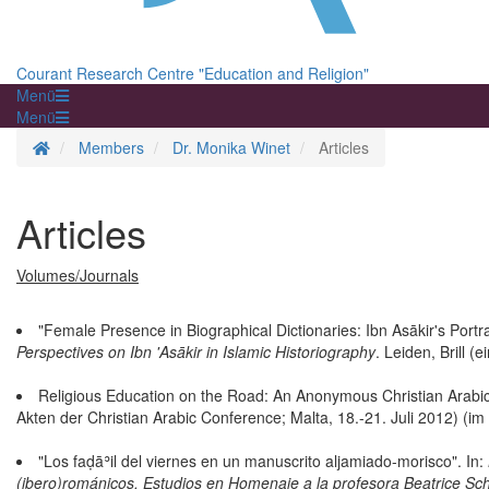
Courant Research Centre "Education and Religion"
Menü
Menü
Homepage
Members
Dr. Monika Winet
Articles
Articles
Volumes/Journals
"Female Presence in Biographical Dictionaries: Ibn Asākir's Port
Perspectives on Ibn 'Asākir in Islamic Historiography
. Leiden, Brill (e
Religious Education on the Road: An Anonymous Christian Arabic D
Akten der Christian Arabic Conference; Malta, 18.-21. Juli 2012) (im
"Los faḍāʾil del viernes en un manuscrito aljamiado-morisco". In:
(ibero)románicos. Estudios en Homenaje a la profesora Beatrice Sc