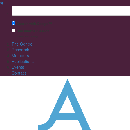
✖
Suchbegriff
Search with Google™
Use Internal Search
(limited result quality)
The Centre
Research
Members
Publications
Events
Contact