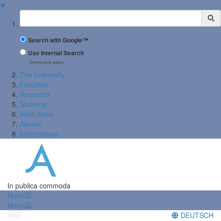
✖
Suchbegriff
Search with Google™
Use Internal Search
(limited result quality)
The University
Faculties
Research
Studying
Institutions
Alumni
International
In publica commoda
Menü
Menü
DEUTSCH