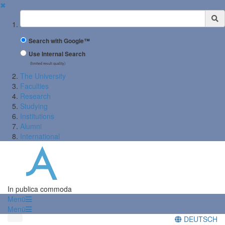
✖
Suchbegriff
Search with Google™
Use Internal Search
(limited result quality)
The University
Faculties
Research
Studying
Institutions
Alumni
International
In publica commoda
Menü
Menü
DEUTSCH