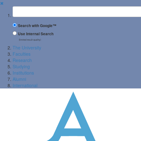
✖
Suchbegriff
Search with Google™
Use Internal Search
(limited result quality)
The University
Faculties
Research
Studying
Institutions
Alumni
International