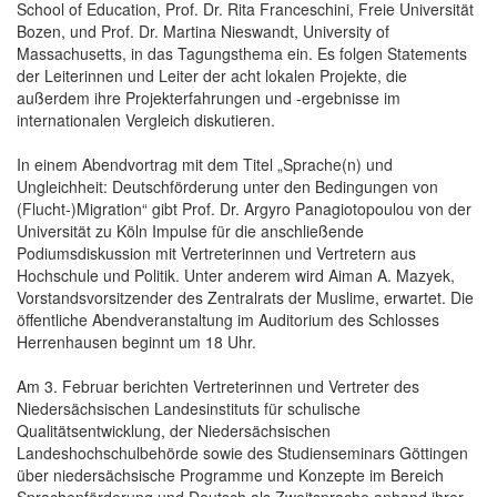
School of Education, Prof. Dr. Rita Franceschini, Freie Universität
Bozen, und Prof. Dr. Martina Nieswandt, University of
Massachusetts, in das Tagungsthema ein. Es folgen Statements
der Leiterinnen und Leiter der acht lokalen Projekte, die
außerdem ihre Projekterfahrungen und -ergebnisse im
internationalen Vergleich diskutieren.
In einem Abendvortrag mit dem Titel „Sprache(n) und
Ungleichheit: Deutschförderung unter den Bedingungen von
(Flucht-)Migration“ gibt Prof. Dr. Argyro Panagiotopoulou von der
Universität zu Köln Impulse für die anschließende
Podiumsdiskussion mit Vertreterinnen und Vertretern aus
Hochschule und Politik. Unter anderem wird Aiman A. Mazyek,
Vorstandsvorsitzender des Zentralrats der Muslime, erwartet. Die
öffentliche Abendveranstaltung im Auditorium des Schlosses
Herrenhausen beginnt um 18 Uhr.
Am 3. Februar berichten Vertreterinnen und Vertreter des
Niedersächsischen Landesinstituts für schulische
Qualitätsentwicklung, der Niedersächsischen
Landeshochschulbehörde sowie des Studienseminars Göttingen
über niedersächsische Programme und Konzepte im Bereich
Sprachenförderung und Deutsch als Zweitsprache anhand ihrer