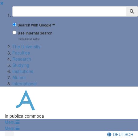
✖
Suchbegriff
Search with Google™
Use Internal Search
(limited result quality)
The University
Faculties
Research
Studying
Institutions
Alumni
International
In publica commoda
Menü
Menü
DEUTSCH