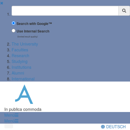
✖
Suchbegriff
Search with Google™
Use Internal Search
(limited result quality)
The University
Faculties
Research
Studying
Institutions
Alumni
International
In publica commoda
Menü
Menü
DEUTSCH