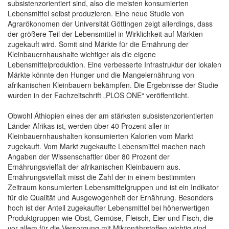
subsistenzorientiert sind, also die meisten konsumierten
Lebensmittel selbst produzieren. Eine neue Studie von
Agrarökonomen der Universität Göttingen zeigt allerdings, dass
der größere Teil der Lebensmittel in Wirklichkeit auf Märkten
zugekauft wird. Somit sind Märkte für die Ernährung der
Kleinbauernhaushalte wichtiger als die eigene
Lebensmittelproduktion. Eine verbesserte Infrastruktur der lokalen
Märkte könnte den Hunger und die Mangelernährung von
afrikanischen Kleinbauern bekämpfen. Die Ergebnisse der Studie
wurden in der Fachzeitschrift „PLOS ONE“ veröffentlicht.
Obwohl Äthiopien eines der am stärksten subsistenzorientierten
Länder Afrikas ist, werden über 40 Prozent aller in
Kleinbauernhaushalten konsumierten Kalorien vom Markt
zugekauft. Vom Markt zugekaufte Lebensmittel machen nach
Angaben der Wissenschaftler über 80 Prozent der
Ernährungsvielfalt der afrikanischen Kleinbauern aus.
Ernährungsvielfalt misst die Zahl der in einem bestimmten
Zeitraum konsumierten Lebensmittelgruppen und ist ein Indikator
für die Qualität und Ausgewogenheit der Ernährung. Besonders
hoch ist der Anteil zugekaufter Lebensmittel bei höherwertigen
Produktgruppen wie Obst, Gemüse, Fleisch, Eier und Fisch, die
vor allem für die Versorgung mit Mikronährstoffen wichtig sind.