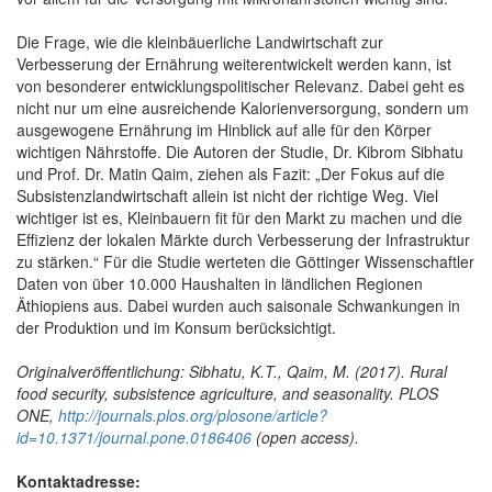
Die Frage, wie die kleinbäuerliche Landwirtschaft zur
Verbesserung der Ernährung weiterentwickelt werden kann, ist
von besonderer entwicklungspolitischer Relevanz. Dabei geht es
nicht nur um eine ausreichende Kalorienversorgung, sondern um
ausgewogene Ernährung im Hinblick auf alle für den Körper
wichtigen Nährstoffe. Die Autoren der Studie, Dr. Kibrom Sibhatu
und Prof. Dr. Matin Qaim, ziehen als Fazit: „Der Fokus auf die
Subsistenzlandwirtschaft allein ist nicht der richtige Weg. Viel
wichtiger ist es, Kleinbauern fit für den Markt zu machen und die
Effizienz der lokalen Märkte durch Verbesserung der Infrastruktur
zu stärken.“ Für die Studie werteten die Göttinger Wissenschaftler
Daten von über 10.000 Haushalten in ländlichen Regionen
Äthiopiens aus. Dabei wurden auch saisonale Schwankungen in
der Produktion und im Konsum berücksichtigt.
Originalveröffentlichung: Sibhatu, K.T., Qaim, M. (2017). Rural
food security, subsistence agriculture, and seasonality. PLOS
ONE,
http://journals.plos.org/plosone/article?
id=10.1371/journal.pone.0186406
(open access).
Kontaktadresse: