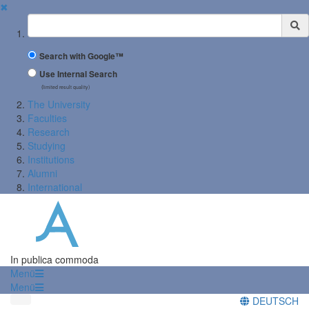
✖
Suchbegriff
Search with Google™
Use Internal Search
(limited result quality)
The University
Faculties
Research
Studying
Institutions
Alumni
International
In publica commoda
Menü
Menü
DEUTSCH