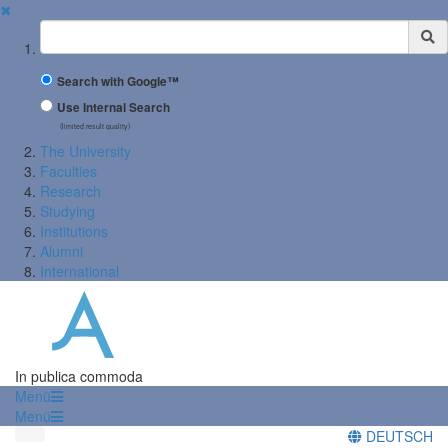
✖
Suchbegriff
Search with Google™
Use Internal Search
(limited result quality)
The University
Faculties
Research
Studying
Institutions
Alumni
International
In publica commoda
Menü
Menü
DEUTSCH