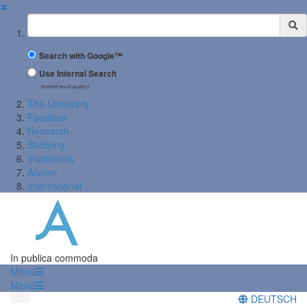
✖
Suchbegriff
Search with Google™
Use Internal Search
(limited result quality)
The University
Faculties
Research
Studying
Institutions
Alumni
International
In publica commoda
Menü
Menü
DEUTSCH