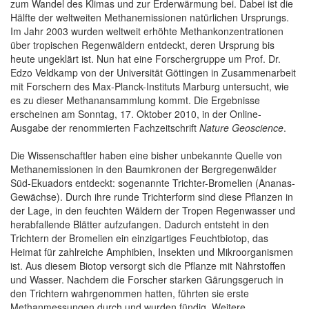
zum Wandel des Klimas und zur Erderwärmung bei. Dabei ist die
Hälfte der weltweiten Methanemissionen natürlichen Ursprungs.
Im Jahr 2003 wurden weltweit erhöhte Methankonzentrationen
über tropischen Regenwäldern entdeckt, deren Ursprung bis
heute ungeklärt ist. Nun hat eine Forschergruppe um Prof. Dr.
Edzo Veldkamp von der Universität Göttingen in Zusammenarbeit
mit Forschern des Max-Planck-Instituts Marburg untersucht, wie
es zu dieser Methanansammlung kommt. Die Ergebnisse
erscheinen am Sonntag, 17. Oktober 2010, in der Online-
Ausgabe der renommierten Fachzeitschrift
Nature Geoscience
.
Die Wissenschaftler haben eine bisher unbekannte Quelle von
Methanemissionen in den Baumkronen der Bergregenwälder
Süd-Ekuadors entdeckt: sogenannte Trichter-Bromelien (Ananas-
Gewächse). Durch ihre runde Trichterform sind diese Pflanzen in
der Lage, in den feuchten Wäldern der Tropen Regenwasser und
herabfallende Blätter aufzufangen. Dadurch entsteht in den
Trichtern der Bromelien ein einzigartiges Feuchtbiotop, das
Heimat für zahlreiche Amphibien, Insekten und Mikroorganismen
ist. Aus diesem Biotop versorgt sich die Pflanze mit Nährstoffen
und Wasser. Nachdem die Forscher starken Gärungsgeruch in
den Trichtern wahrgenommen hatten, führten sie erste
Methanmessungen durch und wurden fündig. Weitere