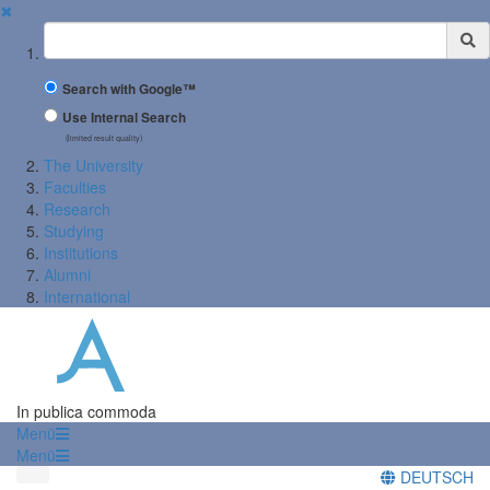
✖
Suchbegriff
Search with Google™
Use Internal Search
(limited result quality)
The University
Faculties
Research
Studying
Institutions
Alumni
International
In publica commoda
Menü
Menü
DEUTSCH