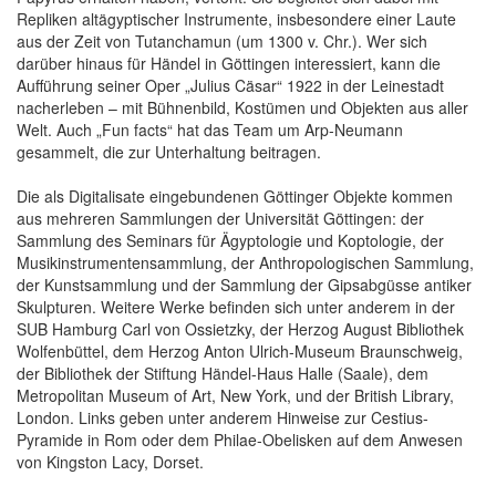
Repliken altägyptischer Instrumente, insbesondere einer Laute
aus der Zeit von Tutanchamun (um 1300 v. Chr.). Wer sich
darüber hinaus für Händel in Göttingen interessiert, kann die
Aufführung seiner Oper „Julius Cäsar“ 1922 in der Leinestadt
nacherleben – mit Bühnenbild, Kostümen und Objekten aus aller
Welt. Auch „Fun facts“ hat das Team um Arp-Neumann
gesammelt, die zur Unterhaltung beitragen.
Die als Digitalisate eingebundenen Göttinger Objekte kommen
aus mehreren Sammlungen der Universität Göttingen: der
Sammlung des Seminars für Ägyptologie und Koptologie, der
Musikinstrumentensammlung, der Anthropologischen Sammlung,
der Kunstsammlung und der Sammlung der Gipsabgüsse antiker
Skulpturen. Weitere Werke befinden sich unter anderem in der
SUB Hamburg Carl von Ossietzky, der Herzog August Bibliothek
Wolfenbüttel, dem Herzog Anton Ulrich-Museum Braunschweig,
der Bibliothek der Stiftung Händel-Haus Halle (Saale), dem
Metropolitan Museum of Art, New York, und der British Library,
London. Links geben unter anderem Hinweise zur Cestius-
Pyramide in Rom oder dem Philae-Obelisken auf dem Anwesen
von Kingston Lacy, Dorset.