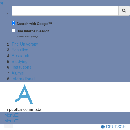
✖
Suchbegriff
Search with Google™
Use Internal Search
(limited result quality)
The University
Faculties
Research
Studying
Institutions
Alumni
International
In publica commoda
Menü
Menü
DEUTSCH