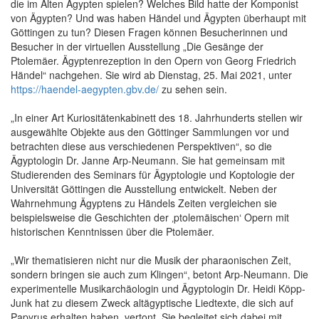
die im Alten Ägypten spielen? Welches Bild hatte der Komponist
von Ägypten? Und was haben Händel und Ägypten überhaupt mit
Göttingen zu tun? Diesen Fragen können Besucherinnen und
Besucher in der virtuellen Ausstellung „Die Gesänge der
Ptolemäer. Ägyptenrezeption in den Opern von Georg Friedrich
Händel“ nachgehen. Sie wird ab Dienstag, 25. Mai 2021, unter
https://haendel-aegypten.gbv.de/
zu sehen sein.
„In einer Art Kuriositätenkabinett des 18. Jahrhunderts stellen wir
ausgewählte Objekte aus den Göttinger Sammlungen vor und
betrachten diese aus verschiedenen Perspektiven“, so die
Ägyptologin Dr. Janne Arp-Neumann. Sie hat gemeinsam mit
Studierenden des Seminars für Ägyptologie und Koptologie der
Universität Göttingen die Ausstellung entwickelt. Neben der
Wahrnehmung Ägyptens zu Händels Zeiten vergleichen sie
beispielsweise die Geschichten der ‚ptolemäischen‘ Opern mit
historischen Kenntnissen über die Ptolemäer.
„Wir thematisieren nicht nur die Musik der pharaonischen Zeit,
sondern bringen sie auch zum Klingen“, betont Arp-Neumann. Die
experimentelle Musikarchäologin und Ägyptologin Dr. Heidi Köpp-
Junk hat zu diesem Zweck altägyptische Liedtexte, die sich auf
Papyrus erhalten haben, vertont. Sie begleitet sich dabei mit