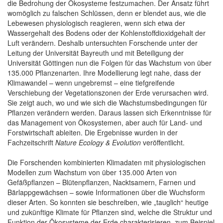
die Bedrohung der Ökosysteme festzumachen. Der Ansatz führt
womöglich zu falschen Schlüssen, denn er blendet aus, wie die
Lebewesen physiologisch reagieren, wenn sich etwa der
Wassergehalt des Bodens oder der Kohlenstoffdioxidgehalt der
Luft verändern. Deshalb untersuchten Forschende unter der
Leitung der Universität Bayreuth und mit Beteiligung der
Universität Göttingen nun die Folgen für das Wachstum von über
135.000 Pflanzenarten. Ihre Modellierung legt nahe, dass der
Klimawandel – wenn ungebremst – eine tiefgreifende
Verschiebung der Vegetationszonen der Erde verursachen wird.
Sie zeigt auch, wo und wie sich die Wachstumsbedingungen für
Pflanzen verändern werden. Daraus lassen sich Erkenntnisse für
das Management von Ökosystemen, aber auch für Land- und
Forstwirtschaft ableiten. Die Ergebnisse wurden in der
Fachzeitschrift
Nature Ecology & Evolution
veröffentlicht.
Die Forschenden kombinierten Klimadaten mit physiologischen
Modellen zum Wachstum von über 135.000 Arten von
Gefäßpflanzen – Blütenpflanzen, Nacktsamern, Farnen und
Bärlappgewächsen – sowie Informationen über die Wuchsform
dieser Arten. So konnten sie beschreiben, wie „tauglich“ heutige
und zukünftige Klimate für Pflanzen sind, welche die Struktur und
Funktion der Ökosysteme der Erde charakterisieren, zum Beispiel