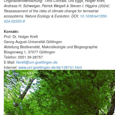
Originalveröffentlichung: Timo Conradi, Urs Eggli, Holger Kreft,
Andreas H. Schweiger, Patrick Weigelt & Steven I. Higgins (2024):
Reassessment of the risks of climate change for terrestrial
ecosystems.
Nature Ecology & Evolution. DOI:
10.1038/s41559-
024-02333-8
Kontakt:
Prof. Dr. Holger Kreft
Georg-August-Universität Göttingen
Abteilung Biodiversität, Makroökologie und Biogeographie
Büsgenweg 1, 37077 Göttingen
Telefon: 0551 39-28757
E-Mail:
hkreft@uni-goettingen.de
Internet:
www.uni-goettingen.de/de/128741.html