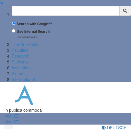
✖
Suchbegriff
Search with Google™
Use Internal Search
(limited result quality)
The University
Faculties
Research
Studying
Institutions
Alumni
International
In publica commoda
Menü
Menü
DEUTSCH