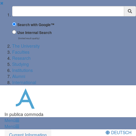
✖
Suchbegriff
Search with Google™
Use Internal Search
(limited result quality)
The University
Faculties
Research
Studying
Institutions
Alumni
International
In publica commoda
Menü
Menü
DEUTSCH
Current Information