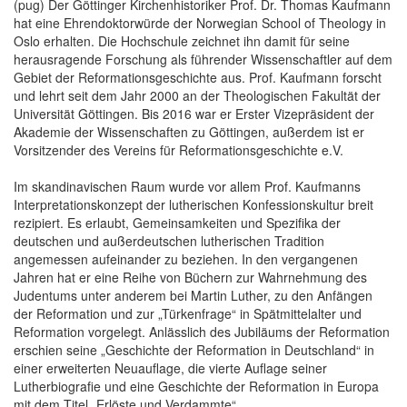
(pug) Der Göttinger Kirchenhistoriker Prof. Dr. Thomas Kaufmann
hat eine Ehrendoktorwürde der Norwegian School of Theology in
Oslo erhalten. Die Hochschule zeichnet ihn damit für seine
herausragende Forschung als führender Wissenschaftler auf dem
Gebiet der Reformationsgeschichte aus. Prof. Kaufmann forscht
und lehrt seit dem Jahr 2000 an der Theologischen Fakultät der
Universität Göttingen. Bis 2016 war er Erster Vizepräsident der
Akademie der Wissenschaften zu Göttingen, außerdem ist er
Vorsitzender des Vereins für Reformationsgeschichte e.V.
Im skandinavischen Raum wurde vor allem Prof. Kaufmanns
Interpretationskonzept der lutherischen Konfessionskultur breit
rezipiert. Es erlaubt, Gemeinsamkeiten und Spezifika der
deutschen und außerdeutschen lutherischen Tradition
angemessen aufeinander zu beziehen. In den vergangenen
Jahren hat er eine Reihe von Büchern zur Wahrnehmung des
Judentums unter anderem bei Martin Luther, zu den Anfängen
der Reformation und zur „Türkenfrage“ in Spätmittelalter und
Reformation vorgelegt. Anlässlich des Jubiläums der Reformation
erschien seine „Geschichte der Reformation in Deutschland“ in
einer erweiterten Neuauflage, die vierte Auflage seiner
Lutherbiografie und eine Geschichte der Reformation in Europa
mit dem Titel „Erlöste und Verdammte“.