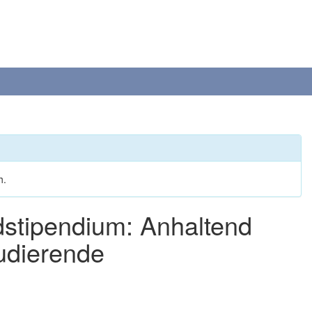
h.
dstipendium: Anhaltend
tudierende