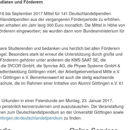
endiaten und Förderern
016 bis September 2017 Mittel für 141 Deutschlandstipendien
schlandstipendien aus der vergangenen Förderperiode zu erhöhen.
en erhalten ein Jahr lang 300 Euro monatlich. Die Mittel in Höhe von
n Förderern eingeworben; sie wurden dann vom Bundesministerium für
sere Studierenden und bedanken uns herzlich bei allen Förderern
siegel. Besonders stark ist erneut die Unterstützung durch große und
n Förderern gehören unter anderem die KWS SAAT SE, die
bH, die SYCOR GmbH, die Symrise AG, die Phywe Systeme GmbH &
adtentwicklung Göttingen mbH, der Arbeitgeberverband Mitte e.V.
in Göttingen e.V. Bemerkenswert ist auch die stetig wachsende
hule, die im Rahmen einer Initiative von Alumni Göttingen e.V. 61
re Urkunden in einer Feierstunde am Montag, 23. Januar 2017.
h persönlich kennenzulernen und auszutauschen. Die Veranstaltung
onen zum Deutschlandstipendium an der Universität Göttingen sowie
ttingen.de/deutschlandstipendium
zu finden.