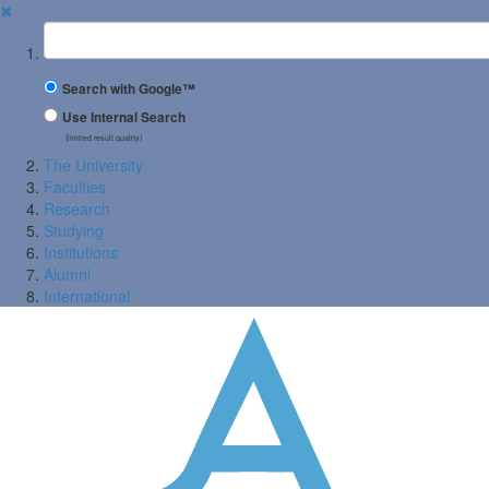
✖
Suchbegriff
Search with Google™
Use Internal Search
(limited result quality)
The University
Faculties
Research
Studying
Institutions
Alumni
International