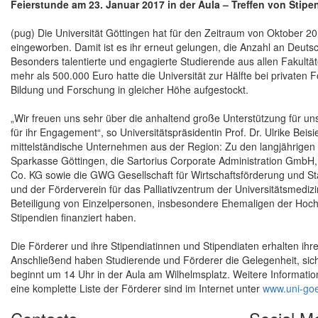
Feierstunde am 23. Januar 2017 in der Aula – Treffen von Stip
(pug) Die Universität Göttingen hat für den Zeitraum von Oktober 2
eingeworben. Damit ist es ihr erneut gelungen, die Anzahl an Deut
Besonders talentierte und engagierte Studierende aus allen Fakultät
mehr als 500.000 Euro hatte die Universität zur Hälfte bei private
Bildung und Forschung in gleicher Höhe aufgestockt.
„Wir freuen uns sehr über die anhaltend große Unterstützung für un
für ihr Engagement“, so Universitätspräsidentin Prof. Dr. Ulrike Bei
mittelständische Unternehmen aus der Region: Zu den langjährige
Sparkasse Göttingen, die Sartorius Corporate Administration Gm
Co. KG sowie die GWG Gesellschaft für Wirtschaftsförderung und St
und der Förderverein für das Palliativzentrum der Universitätsmediz
Beteiligung von Einzelpersonen, insbesondere Ehemaligen der Hochsc
Stipendien finanziert haben.
Die Förderer und ihre Stipendiatinnen und Stipendiaten erhalten ih
Anschließend haben Studierende und Förderer die Gelegenheit, sic
beginnt um 14 Uhr in der Aula am Wilhelmsplatz. Weitere Informati
eine komplette Liste der Förderer sind im Internet unter
www.uni-goe