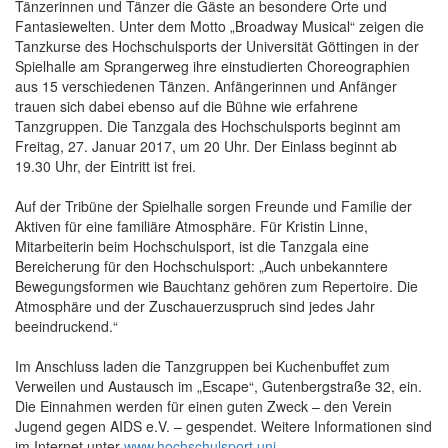
Tänzerinnen und Tänzer die Gäste an besondere Orte und
Fantasiewelten. Unter dem Motto „Broadway Musical“ zeigen die
Tanzkurse des Hochschulsports der Universität Göttingen in der
Spielhalle am Sprangerweg ihre einstudierten Choreographien
aus 15 verschiedenen Tänzen. Anfängerinnen und Anfänger
trauen sich dabei ebenso auf die Bühne wie erfahrene
Tanzgruppen. Die Tanzgala des Hochschulsports beginnt am
Freitag, 27. Januar 2017, um 20 Uhr. Der Einlass beginnt ab
19.30 Uhr, der Eintritt ist frei.
Auf der Tribüne der Spielhalle sorgen Freunde und Familie der
Aktiven für eine familiäre Atmosphäre. Für Kristin Linne,
Mitarbeiterin beim Hochschulsport, ist die Tanzgala eine
Bereicherung für den Hochschulsport: „Auch unbekanntere
Bewegungsformen wie Bauchtanz gehören zum Repertoire. Die
Atmosphäre und der Zuschauerzuspruch sind jedes Jahr
beeindruckend.“
Im Anschluss laden die Tanzgruppen bei Kuchenbuffet zum
Verweilen und Austausch im „Escape“, Gutenbergstraße 32, ein.
Die Einnahmen werden für einen guten Zweck – den Verein
Jugend gegen AIDS e.V. – gespendet. Weitere Informationen sind
im Internet unter
www.hochschulsport.uni-