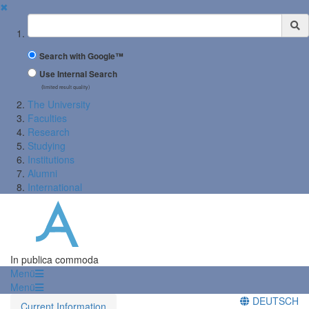
✖
Suchbegriff
Search with Google™
Use Internal Search
(limited result quality)
The University
Faculties
Research
Studying
Institutions
Alumni
International
In publica commoda
Menü
Menü
DEUTSCH
Current Information