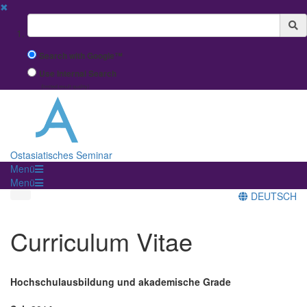
✖
Suchbegriff
Search with Google™
Use Internal Search
(limited result quality)
Ostasiatisches Seminar
Menü
Menü
DEUTSCH
Curriculum Vitae
Hochschulausbildung und akademische Grade