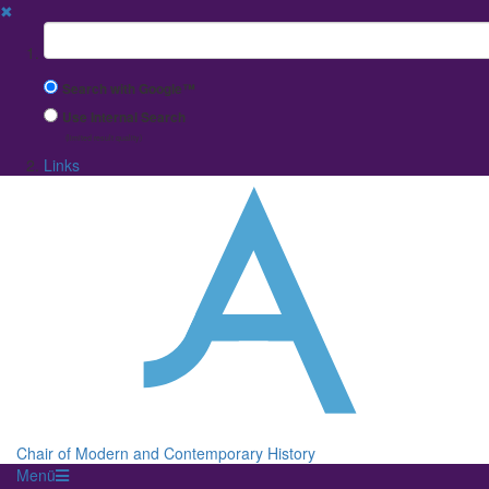
✖
Suchbegriff
Search with Google™
Use Internal Search
(limited result quality)
Links
Chair of Modern and Contemporary History
Menü