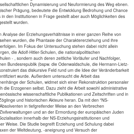
r gesellschaftlichen Dynamisierung und Neuformierung des Weg ebnen.
gogischer Prägung, bedeutete die Entwicklung Bedrohung und Chance
n den Institutionen in Frage gestellt aber auch Möglichkeiten des
gestellt wurden.
n Analyse der Erziehungsverhältnisse in einer ganzen Reihe von
 gesehen wurden, die Phantasie der Charaktererziehung und ihre
rfolgen. Im Fokus der Untersuchung stehen dabei nicht allein
gen, die Adolf-Hitler-Schulen, die nationalpolitischen
len - , sondern auch deren zeitliche Vorläufer und Nachfolger,
hen Bundesrepublik (bspw. die Odenwaldschule, die Hermann-Lietz-
konstruiert das diskursive Feld rund um die Idee der Veränderbarkeit
entifiziert wurde. Außerdem untersucht die Arbeit das
menhänge der Schulen, widmet sich einer Rekonstruktion personaler
die Erzogenen selbst. Dazu zieht die Arbeit sowohl administrative
enössische wissenschaftliche Publikationen und Zeitschriften und in
 Zöglinge und historischen Akteure heran. Da mit den "NS-
n Absolventen in tiefgreifender Weise an den Verbrechen
 Zivilverwaltungen und an der Ermordung der europäischen Juden
ozialisation innerhalb der NS-Erziehungsinstitutionen und
er Weise. Die Studie begreift Erziehung und Schulung dabei
s Praxen der Weltdeutung, -aneignung und Versuch der