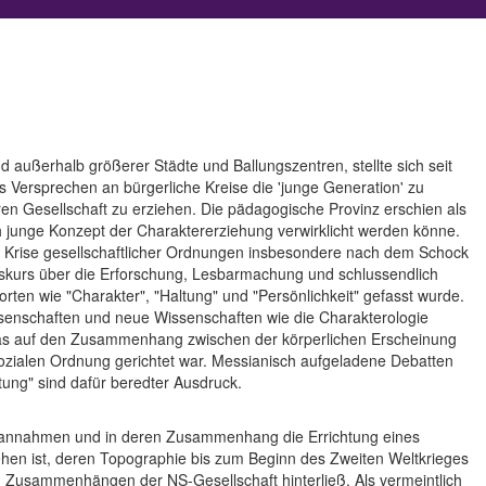
nd außerhalb größerer Städte und Ballungszentren, stellte sich seit
Versprechen an bürgerliche Kreise die 'junge Generation' zu
ren Gesellschaft zu erziehen. Die pädagogische Provinz erschien als
ch junge Konzept der Charaktererziehung verwirklicht werden könne.
n Krise gesellschaftlicher Ordnungen insbesondere nach dem Schock
iskurs über die Erforschung, Lesbarmachung und schlussendlich
ten wie "Charakter", "Haltung" und "Persönlichkeit" gefasst wurde.
ssenschaften und neue Wissenschaften wie die Charakterologie
das auf den Zusammenhang zwischen der körperlichen Erscheinung
 sozialen Ordnung gerichtet war. Messianisch aufgeladene Debatten
tung" sind dafür beredter Ausdruck.
er' annahmen und in deren Zusammenhang die Errichtung eines
n ist, deren Topographie bis zum Beginn des Zweiten Weltkrieges
 Zusammenhängen der NS-Gesellschaft hinterließ. Als vermeintlich