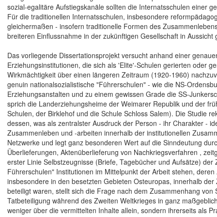
sozial-egalitäre Aufstiegskanäle sollten die Internatsschulen eine
Für die traditionellen Internatsschulen, insbesondere reformpäda
gleichermaßen - insofern traditionelle Formen des Zusammenlebens i
breiteren Einflussnahme in der zukünftigen Gesellschaft in Aussicht 
Das vorliegende Dissertationsprojekt versucht anhand einer genaue
Erziehungsinstitutionen, die sich als 'Elite'-Schulen gerierten oder
Wirkmächtigkeit über einen längeren Zeitraum (1920-1960) nachzuve
genuin nationalsozialistische "Führerschulen" - wie die NS-Ordensbur
Erziehungsanstalten und zu einem gewissen Grade die SS-Junkerschu
sprich die Landerziehungsheime der Weimarer Republik und der frü
Schulen, der Birklehof und die Schule Schloss Salem). Die Studie re
dessen, was als zentralster Ausdruck der Person - ihr Charakter - id
Zusammenleben und -arbeiten innerhalb der institutionellen Zusam
Netzwerke und legt ganz besonderen Wert auf die Sinndeutung durch 
Überlieferungen, Aktenüberlieferung von Nachkriegsverfahren , zeitg
erster Linie Selbstzeugnisse (Briefe, Tagebücher und Aufsätze) der
Führerschulen" Institutionen im Mittelpunkt der Arbeit stehen, dere
insbesondere in den besetzten Gebieten Osteuropas, innerhalb der
beteiligt waren, stellt sich die Frage nach dem Zusammenhang von S
Tatbeteiligung während des Zweiten Weltkrieges in ganz maßgeblich
weniger über die vermittelten Inhalte allein, sondern ihrerseits al