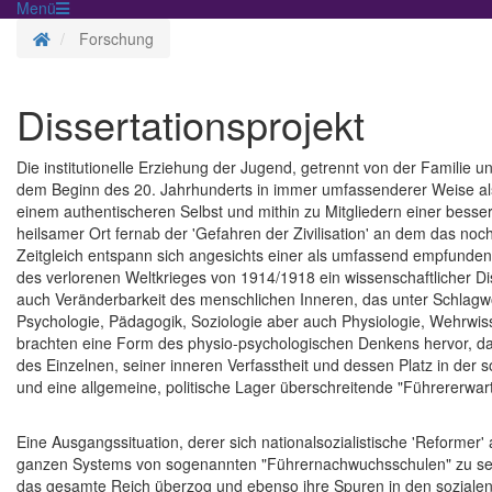
Menü
Homepage
Forschung
Dissertationsprojekt
Die institutionelle Erziehung der Jugend, getrennt von der Familie u
dem Beginn des 20. Jahrhunderts in immer umfassenderer Weise als 
einem authentischeren Selbst und mithin zu Mitgliedern einer besse
heilsamer Ort fernab der 'Gefahren der Zivilisation' an dem das no
Zeitgleich entspann sich angesichts einer als umfassend empfunde
des verlorenen Weltkrieges von 1914/1918 ein wissenschaftlicher D
auch Veränderbarkeit des menschlichen Inneren, das unter Schlagwor
Psychologie, Pädagogik, Soziologie aber auch Physiologie, Wehrwi
brachten eine Form des physio-psychologischen Denkens hervor, 
des Einzelnen, seiner inneren Verfasstheit und dessen Platz in der
und eine allgemeine, politische Lager überschreitende "Führererwar
Eine Ausgangssituation, derer sich nationalsozialistische 'Reform
ganzen Systems von sogenannten "Führernachwuchsschulen" zu sehe
das gesamte Reich überzog und ebenso ihre Spuren in den sozialen