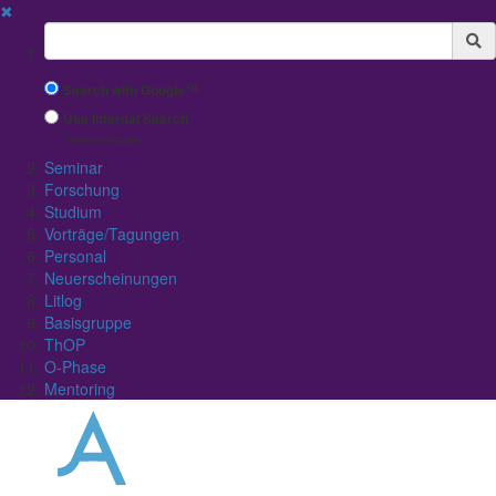
✖
Suchbegriff
Search with Google™
Use Internal Search
(limited result quality)
Seminar
Forschung
Studium
Vorträge/Tagungen
Personal
Neuerscheinungen
Litlog
Basisgruppe
ThOP
O-Phase
Mentoring