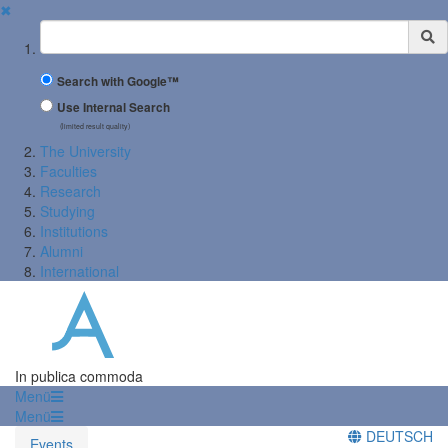
✖
Suchbegriff
Search with Google™
Use Internal Search
(limited result quality)
The University
Faculties
Research
Studying
Institutions
Alumni
International
In publica commoda
Menü
Menü
DEUTSCH
Events