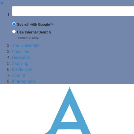
✖
Suchbegriff
Search with Google™
Use Internal Search
(limited result quality)
The University
Faculties
Research
Studying
Institutions
Alumni
International