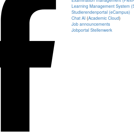
Examination management (Flex
Learning Management System (S
Studierendenportal (eCampus)
Chat AI
(
Academic Cloud
)
Job announcements
Jobportal Stellenwerk