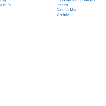
Now)
Important phone numbers
tud.IP)
Intranet
Campus Map
Site Info