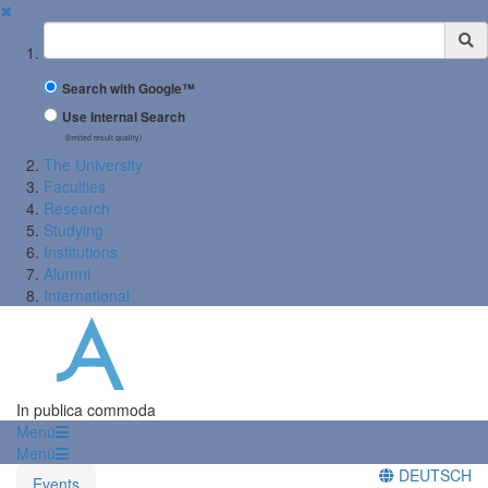
✖
Suchbegriff
Search with Google™
Use Internal Search
(limited result quality)
The University
Faculties
Research
Studying
Institutions
Alumni
International
In publica commoda
Menü
Menü
DEUTSCH
Events