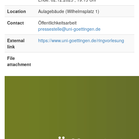
Location
Aulagebäude (Wilhelmsplatz 1)
Contact
Öffentlichkeitsarbeit
pressestelle@uni-goettingen.de
External
https://www.uni-goettingen.de/ringvorlesung
link
File
attachment