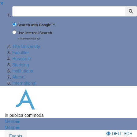
✖
Suchbegriff
Search with Google™
Use Internal Search
(limited result quality)
The University
Faculties
Research
Studying
Institutions
Alumni
International
In publica commoda
Menü
Menü
DEUTSCH
Events