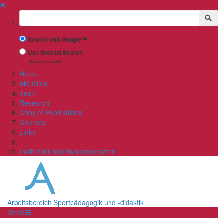
✖
Suchbegriff
Search with Google™
Use Internal Search
(limited result quality)
Home
Aktuelles
Team
Research
Copy of Publications
Courses
Links
Institut für Sportwissenschaften
Arbeitsbereich Sportpädagogik und -didaktik
Menü