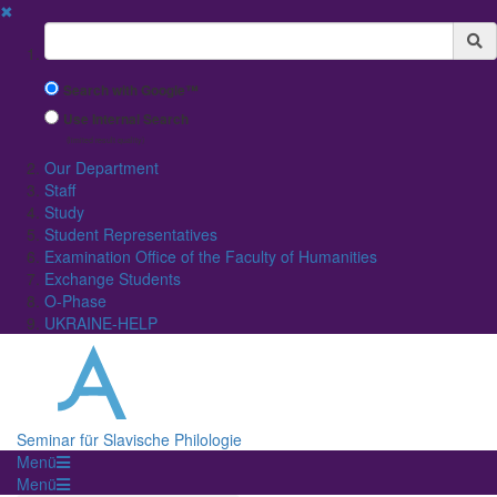
✖
Suchbegriff
Search with Google™
Use Internal Search
(limited result quality)
Our Department
Staff
Study
Student Representatives
Examination Office of the Faculty of Humanities
Exchange Students
O-Phase
UKRAINE-HELP
Seminar für Slavische Philologie
Menü
Menü