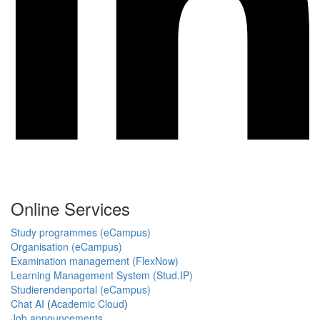
Online Services
Study programmes (eCampus)
Organisation (eCampus)
Examination management (FlexNow)
Learning Management System (Stud.IP)
Studierendenportal (eCampus)
Chat AI
(
Academic Cloud
)
Job announcements