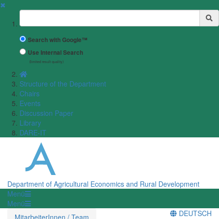
✖
Suchbegriff
Search with Google™
Use Internal Search
(limited result quality)
Structure of the Department
Chairs
Events
Discussion Paper
Library
DARE-IT
Department of Agricultural Economics and Rural Development
Menü
Menü
DEUTSCH
MitarbeiterInnen / Team