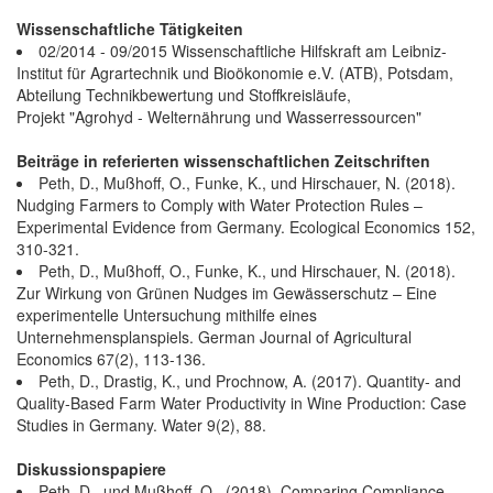
Wissenschaftliche Tätigkeiten
02/2014 - 09/2015 Wissenschaftliche Hilfskraft am Leibniz-
Institut für Agrartechnik und Bioökonomie e.V. (ATB), Potsdam,
Abteilung Technikbewertung und Stoffkreisläufe,
Projekt "Agrohyd - Welternährung und Wasserressourcen"
Beiträge in referierten wissenschaftlichen Zeitschriften
Peth, D., Mußhoff, O., Funke, K., und Hirschauer, N. (2018).
Nudging Farmers to Comply with Water Protection Rules –
Experimental Evidence from Germany. Ecological Economics 152,
310-321.
Peth, D., Mußhoff, O., Funke, K., und Hirschauer, N. (2018).
Zur Wirkung von Grünen Nudges im Gewässerschutz – Eine
experimentelle Untersuchung mithilfe eines
Unternehmensplanspiels. German Journal of Agricultural
Economics 67(2), 113-136.
Peth, D., Drastig, K., und Prochnow, A. (2017). Quantity- and
Quality-Based Farm Water Productivity in Wine Production: Case
Studies in Germany. Water 9(2), 88.
Diskussionspapiere
Peth, D., und Mußhoff, O., (2018). Comparing Compliance