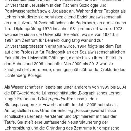
Universität in Jerusalem in den Fächern Soziologie und
Politikwissenschaft sowie Judaistik an. Während ihrer Tätigkeit als
Lehrerin studierte sie berufsbegleitend Erziehungswissenschaft
an der Universität-Gesamthochschule Paderborn, an der sie nach
ihrer Diplomprüfung 1975 im Jahr 1981 promoviert wurde. 1978
wechselte sie an die Universität Bielefeld, wo sie von 1981 bis
1994 am Zentrum für Lehrerbildung tätig war und zur
Universitätsprofessorin ernannt wurde. 1994 folgte sie dem Ruf
auf eine Professur für Pädagogik an der Sozialwissenschaftlichen
Fakultät der Universität Göttingen, die sie bis zu ihrem Eintritt in
den Ruhestand 2009 innehatte. Von 2009 bis 2013 war sie
zunächst stellvertretende, dann geschäftsführende Direktorin des
Lichtenberg-Kollegs.
Als Wissenschaftlerin leitete sie unter anderem von 1999 bis 2004
die DFG-geförderte Längsschnittstudie „Biographisches Lernen
junger Frauen und
Doing-gender
-Prozesse in den
Statuspassagen zur Erwerbsarbeit“. Im Jahr 2005 hob sie als
Antragstellerin das Graduiertenkolleg „Passungsverhältnisse
schulischen Lernens: Verstehen und Optimieren“ mit aus der
Taufe. Sie stieß eine umfassende Neustrukturierung der
Lehrerbildung und die Gründung des Zentrums für empirische