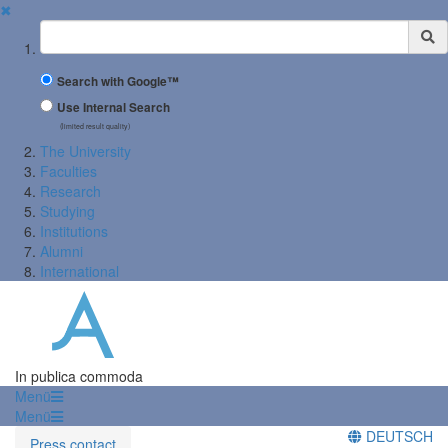
✖
Suchbegriff
Search with Google™
Use Internal Search
(limited result quality)
The University
Faculties
Research
Studying
Institutions
Alumni
International
In publica commoda
Menü
Menü
DEUTSCH
Press contact