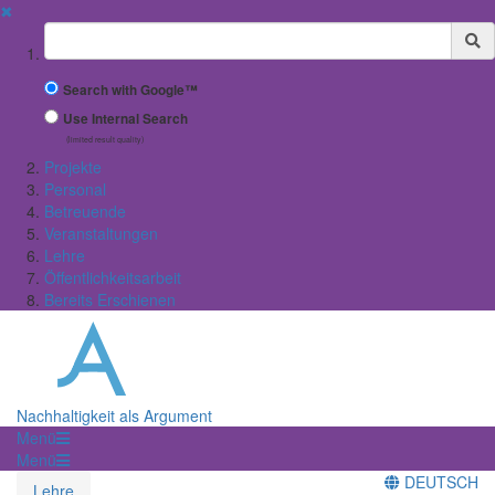
✖
Suchbegriff
Search with Google™
Use Internal Search
(limited result quality)
Projekte
Personal
Betreuende
Veranstaltungen
Lehre
Öffentlichkeitsarbeit
Bereits Erschienen
Nachhaltigkeit als Argument
Menü
Menü
DEUTSCH
Lehre