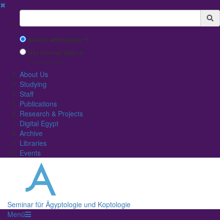
✖
Suchbegriff
Search with Google™
Use Internal Search
(limited result quality)
About Us
Studying
Staff
Publications
Research & Projects
Digital Egypt
Archive
Libraries
Events
Seminar für Ägyptologie und Koptologie
Menü