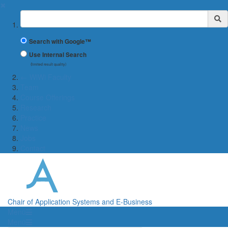
✖
Suchbegriff
Search with Google™
Use Internal Search
(limited result quality)
← WiWi Faculty
Team
Course Offerings
Research
Practice
News
Jobs
Contact
Chair of Application Systems and E-Business
Menü
Menü