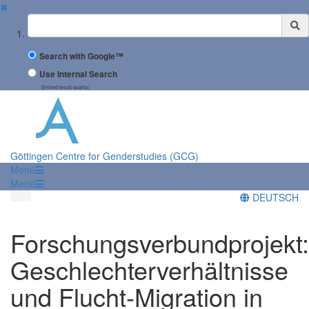
✖
Suchbegriff
Search with Google™
Use Internal Search
(limited result quality)
Göttingen Centre for Genderstudies (GCG)
Menü
Menü
DEUTSCH
Forschungsverbundprojekt:
Geschlechterverhältnisse
und Flucht-Migration in