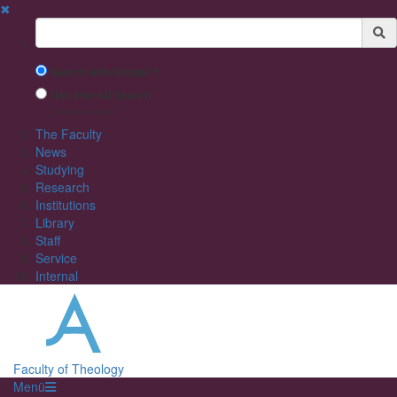
✖
Suchbegriff
Search with Google™
Use Internal Search
(limited result quality)
The Faculty
News
Studying
Research
Institutions
Library
Staff
Service
Internal
Faculty of Theology
Menü