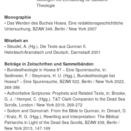
Theologie
Monographie
• Das Werden des Buches Hosea. Eine redaktionsgeschichtliche
Untersuchung, BZAW 349, Berlin / New York 2007
Mitarbeit an
• Steudel, A. (Hg.), Die Texte aus Qumran II.
Hebräisch/Aramäisch und Deutsch, Darmstadt 2001
Beiträge in Zeitschriften und Sammelbänden
• Bundestheologie in Hosea 8? – Eine Spurensuche, in:
Sedlmeier, F. / Steymans, H. U. (Hgg.), Bundestheologie bei
Hosea? – Eine Spurensuche, BZAW 522, Berlin / New York 2022,
369-386
• Authoritative Scriptures: Prophets and Related Texts, in: Brooke,
G. J. / Hempel, C. (Hgg.), T&T Clark Companion to the Dead Sea
Scrolls, London / New York 2019, 269-272
• Sodom and Gomorrah. From the Bible to Qumran, in: Dimant, D.
/ Kratz, R. G. (Hgg.), Rewriting and Interpretation: The Biblical
Patriarchs in Light of the Dead Sea Scrolls, BZAW 439, Berlin /
New York 2013, 147-169