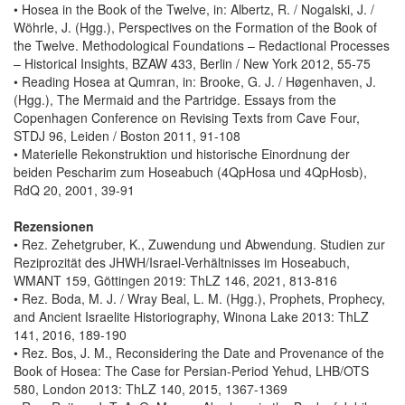
• Hosea in the Book of the Twelve, in: Albertz, R. / Nogalski, J. /
Wöhrle, J. (Hgg.), Perspectives on the Formation of the Book of
the Twelve. Methodological Foundations – Redactional Processes
– Historical Insights, BZAW 433, Berlin / New York 2012, 55-75
• Reading Hosea at Qumran, in: Brooke, G. J. / Høgenhaven, J.
(Hgg.), The Mermaid and the Partridge. Essays from the
Copenhagen Conference on Revising Texts from Cave Four,
STDJ 96, Leiden / Boston 2011, 91-108
• Materielle Rekonstruktion und historische Einordnung der
beiden Pescharim zum Hoseabuch (4QpHosa und 4QpHosb),
RdQ 20, 2001, 39-91
Rezensionen
• Rez. Zehetgruber, K., Zuwendung und Abwendung. Studien zur
Reziprozität des JHWH/Israel-Verhältnisses im Hoseabuch,
WMANT 159, Göttingen 2019: ThLZ 146, 2021, 813-816
• Rez. Boda, M. J. / Wray Beal, L. M. (Hgg.), Prophets, Prophecy,
and Ancient Israelite Historiography, Winona Lake 2013: ThLZ
141, 2016, 189-190
• Rez. Bos, J. M., Reconsidering the Date and Provenance of the
Book of Hosea: The Case for Persian-Period Yehud, LHB/OTS
580, London 2013: ThLZ 140, 2015, 1367-1369