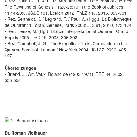
• Rez. Ruiten, J. T. A. G. M. van, Abraham in the Book of Jubilees:
The Rewriting of Genesis 11:26-25:10 in the Book of Jubilees
11:14-23:8, JSJ.S 161, Leiden 2012: ThLZ 140, 2015, 359-361
• Rez. Berthelot, K. / Legrand, T. / Paul, A. (Hgg.), La Bibliothèque
de Qumrân: 1 Torah. Genèse, Paris 2008: JJS 61, 2010, 173-174
• Rez. Henze, M. (Hg.), Biblical Interpretation at Qumran, Grand
Rapids 2005: DSD 15, 2008, 306-308
• Rez. Campbell, J. G., The Exegetical Texts, Companion to the
Qumran Scrolls 4, London / New York 2004: JSJ 37, 2006, 425-
427
Übersetzungen
• Briend, J., Art. Vaux, Roland de (1903-1971), TRE 34, 2002,
555-556
Dr. Roman Vielhauer