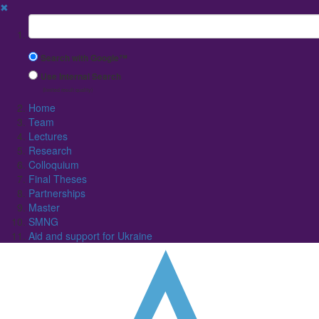
✖
Suchbegriff
Search with Google™
Use Internal Search
(limited result quality)
Home
Team
Lectures
Research
Colloquium
Final Theses
Partnerships
Master
SMNG
Aid and support for Ukraine