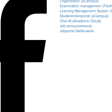
Organisation (eCampus)
Examination management (Flex
Learning Management System (S
Studierendenportal (eCampus)
Chat AI
(
Academic Cloud
)
Job announcements
Jobportal Stellenwerk