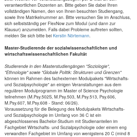
verantwortlichen Dozenten an. Bitte geben Sie dabei Ihren
vollständigen Namen, den von Ihnen besuchten Studiengang,
sowie Ihre Matrikelnummer an. Bitte versuchen Sie im Anschluss,
sich selbstständig per FlexNow zum Modul (und dann zur
Klausur) anzumelden. Falls dabei Probleme auftreten sollten,
melden Sie sich bitte bei
Kerstin Nörtemann
.
Master-Studierende der sozialwissenschaftlichen und
wirtschaftswissenschaftlichen Fakultät
Studierende in den Masterstudiengängen "Soziologie",
"Ethnologie" sowie "Globale Politik: Strukturen und Grenzen"
können im Rahmen des fachexternen Modulpakets "Wirtschafts-
und Sozialpsychologie" an einigen Veranstaltungen aus dem
regulären Modulprogramm im Master of Science Psychologie
teilnehmen (M.Psy.502S, M.Psy.503, M.Psy.513, Psy.606,
M.Psy.607, M.Psy.608 - Stand: 06/26).
Voraussetzung für die Belegung des Modulpakets Wirtschafts-
und Sozialpsychologie im Umfang von 36 C ist ein
abgeschlossenes Bachelor-Studium mit Studienanteilen im
Fachgebiet Wirtschafts- und Sozialpsychologie oder einem eng
verwandten Fachgebiet im Umfang von wenigstens 20 C (mind 8