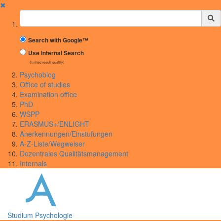
✖
Suchbegriff
Search with Google™
Use Internal Search
(limited result quality)
Psychoblog
Office of studies
Examination office
PhD
WSPP
ERASMUS+/ENLIGHT
Anerkennungen/Einstufungen
A-Z-Liste/Wegweiser
Dezentrales Qualitätsmanagement
Internals
Studium Psychologie