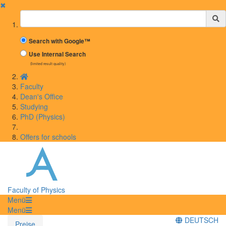
✖
Suchbegriff
Search with Google™
Use Internal Search
(limited result quality)
Faculty
Dean's Office
Studying
PhD (Physics)
Offers for schools
Faculty of Physics
Menü
Menü
DEUTSCH
Preise