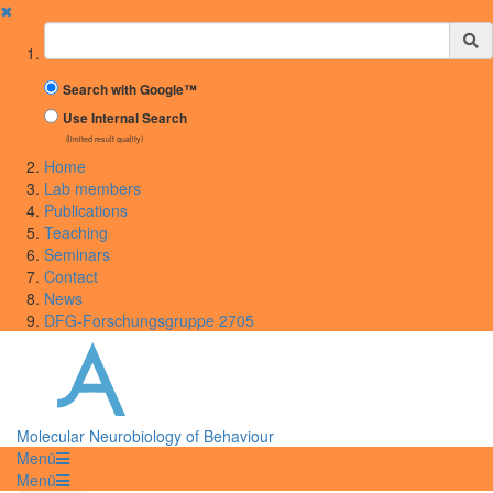
✖
Suchbegriff
Search with Google™
Use Internal Search
(limited result quality)
Home
Lab members
Publications
Teaching
Seminars
Contact
News
DFG-Forschungsgruppe 2705
Molecular Neurobiology of Behaviour
Menü
Menü