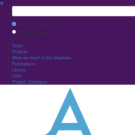
✖
Suchbegriff
Search with Google™
Use Internal Search
(limited result quality)
Team
Projects
What we teach in the Shadows
Publications
Library
Links
Projekt: Catalogus