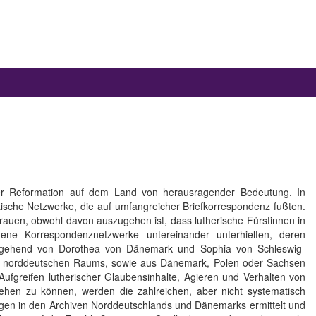
er Reformation auf dem Land von herausragender Bedeutung. In
tische Netzwerke, die auf umfangreicher Briefkorrespondenz fußten.
uen, obwohl davon auszugehen ist, dass lutherische Fürstinnen in
dene Korrespondenznetzwerke untereinander unterhielten, deren
 Ausgehend von Dorothea von Dänemark und Sophia von Schleswig-
des norddeutschen Raums, sowie aus Dänemark, Polen oder Sachsen
fgreifen lutherischer Glaubensinhalte, Agieren und Verhalten von
ehen zu können, werden die zahlreichen, aber nicht systematisch
ngen in den Archiven Norddeutschlands und Dänemarks ermittelt und