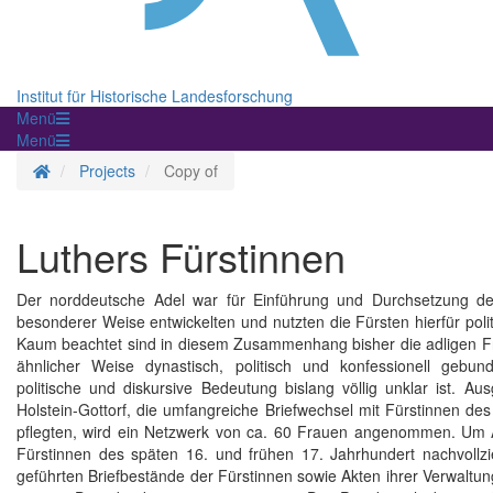
Institut für Historische Landesforschung
Menü
Menü
Homepage
Projects
Copy of
Luthers Fürstinnen
Der norddeutsche Adel war für Einführung und Durchsetzung d
besonderer Weise entwickelten und nutzten die Fürsten hierfür poli
Kaum beachtet sind in diesem Zusammenhang bisher die adligen Fra
ähnlicher Weise dynastisch, politisch und konfessionell gebun
politische und diskursive Bedeutung bislang völlig unklar ist.
Holstein-Gottorf, die umfangreiche Briefwechsel mit Fürstinnen 
pflegten, wird ein Netzwerk von ca. 60 Frauen angenommen. Um Au
Fürstinnen des späten 16. und frühen 17. Jahrhundert nachvollzi
geführten Briefbestände der Fürstinnen sowie Akten ihrer Verwaltu