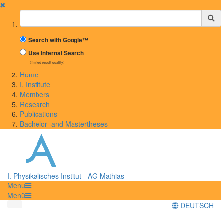
✖
Suchbegriff
Search with Google™
Use Internal Search
(limited result quality)
Home
I. Institute
Members
Research
Publications
Bachelor- and Mastertheses
I. Physikalisches Institut - AG Mathias
Menü
Menü
DEUTSCH