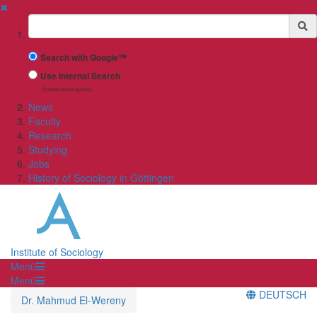
✖
Suchbegriff
Search with Google™
Use Internal Search
(limited result quality)
News
Faculty
Research
Studying
Jobs
History of Sociology in Göttingen
Institute of Sociology
Menü
Menü
DEUTSCH
Dr. Mahmud El-Wereny