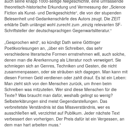
auch seine knapp 1000-seitige
Niegeschichte
, eine umfassende
theoretisch-historische Erkundung und Vermessung der „Science
Fiction als Kunst- und Denkgeschichte“, die von der stupenden
Belesenheit und Gedankenschärfe des Autors zeugt. Die ZEIT
erklärte Dath unlängst wohl zurecht zum „einzig relevanten SF-
Schriftsteller der deutschsprachigen Gegenwartsliteratur.“
„Gesprochen wird“, so kündigt Dath seine Göttinger
Poetikvorlesungen an, „über ein Schreiben, das sehr
verschiedene literarische Formen ernstnehmen will, auch solche,
denen man die Anerkennung als Literatur noch verweigert. Sie
schmiegen sich an Genres, Techniken und Gesten, die nicht
zusammenpassen, oder sie sträuben sich dagegen. Man kann mit
diesen Formen Geld verdienen oder zahlt drauf. Es ist ein Leben:
Man zieht sich von den Menschen zurück, um ihnen beim
Schreiben was mitzuteilen. Wer sind diese Menschen für die
Texte? Was braucht man dafür, weshalb gelingt so wenig?
Selbsterklärungen sind meist Gegendarstellungen. Das
verbreitetste Verständnis ist das Missverständnis, wer es
ausschließen will, verzichtet auf Publikum. Jeder nächste Text
verbessert den vorherigen. Der Preis dafür ist ein Vergessen, an
dem man hart arbeiten muss.“