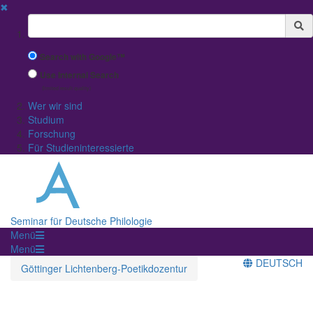
✖
Suchbegriff
Search with Google™
Use Internal Search
(limited result quality)
Wer wir sind
Studium
Forschung
Für Studieninteressierte
Seminar für Deutsche Philologie
Menü
Menü
DEUTSCH
Göttinger Lichtenberg-Poetikdozentur