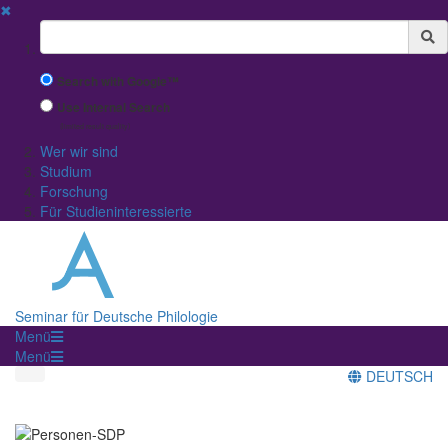
✖
Suchbegriff
Search with Google™
Use Internal Search
(limited result quality)
Wer wir sind
Studium
Forschung
Für Studieninteressierte
Seminar für Deutsche Philologie
Menü
Menü
DEUTSCH