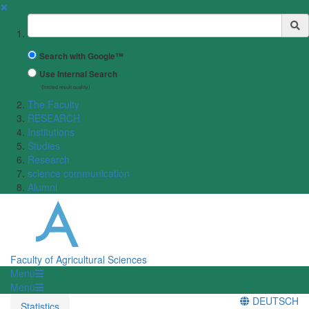
✖
Suchbegriff
Search with Google™
Use Internal Search
(limited result quality)
The Faculty
RESEARCH
Institutions
Studies
Research
science communication
Alumni
Faculty of Agricultural Sciences
Menü
Menü
DEUTSCH
Statistics